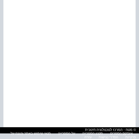
© מטח - המרכז לטכנולוגיה חינוכית
אינדקס הספרים
תקנון הספרייה
על הספרייה
תנאי שימוש באתר והגנה על
פרטיות
הסדרי נגישות
עזרה