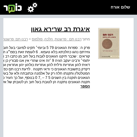
שלום אורח
איגרת רב שרירא גאון
מתוך:
רבנו תם : פרשנות, הלכה, פולמוס
>
רבנו תם: פרשנות, 
פרק ה : ספרות הגאונים 79 5 וביומי׳ תקי
קוראים : שכבר תיקנו הגאונים לגבות בעל חוב מן כתבו רב אל
יתומי׳ ורבינו יעקב הגיה 9 ׳זה אינו שהרי 
דאית להון אחריות ודלית להון אחריות כולהון יהון אחראין וערב
דקדק בתשובת הגאונים כי ודאי תקנוה . לדעת רבנו תם כפי ש
המטלטלין ותקנתו חלה רק על אלמנה וכתובתה ולא על בעל חו
הגאונים תוקנה בין השנים 5 7 – ,
תקנת הגאונים נתקנה הן לטובת בעל חוב הן לטובתן של אלמנ
הספר