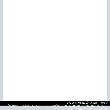
© מטח - המרכז לטכנולוגיה חינוכית
אינדקס הספרים
תקנון הספרייה
על הספרייה
תנאי שימוש באתר והגנה על
פרטיות
הסדרי נגישות
עזרה