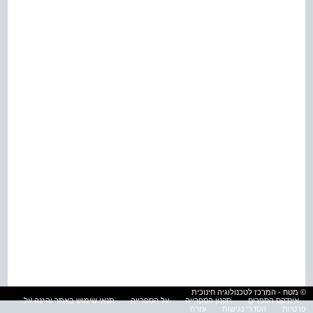
© מטח - המרכז לטכנולוגיה חינוכית
אינדקס הספרים
תקנון הספרייה
על הספרייה
תנאי שימוש באתר והגנה על
פרטיות
הסדרי נגישות
עזרה