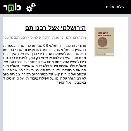
שלום אורח
הירושלמי אצל רבנו תם
מתוך:
רבנו תם : פרשנות, הלכה, פולמוס
>
רבנו תם: פרשנות, 
פרק ג : התלמוד הירושלמי 9 0 מכך שהכרך
התעניין בירושלמי עד כדי הזמנת עותק עבורו שהרי ברור שבמ
היא שהביאה להעתקת הכרך בידי הבן . עם זאת, אין בידינ
ורבנו תם בשיא פעילותו או שמא רק סמוך לפטירת רבנו תם, 
בידו לממש התעניינות מחודשת זו בתשובותיו ובפירושיו שברו
שאלות אלו ואחרות ופטור בלא כלום אי אפשר . שאלת האפשר
תם את הירושלמי, לא הייתה תיאורטית עבור בני אירופה . יי
שבהם ועל כן היה קושי של ממש לקיים תפילה ציבורית ביום יו
לא רצו לוותר על קיומן של תפילות ציבוריות, ועל כן הן ניסו ד
באמצע...
אל הספר