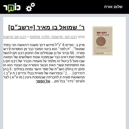
שלום אורח
ר׳ שמואל בן מאיר [=רשב״ם]
מתוך:
רבנו תם : פרשנות, הלכה, פולמוס
>
רבנו תם: פרשנות, 
פרק ב : מורים 6 ׳נ״ל פירוש דהך משנה דהאשה הכי 
שמואל׳ . ׳
ומורה . 50 וברור על כן שבמילים אלו התכוון רבנו תם
לעומת זאת ראינו כבר שבמפנה שנות השלושים של המאה השתי
שבו פעל 5 ביטול זה מלמד על מעמדו הבכיר של רבנו ת
סימן יח בח
דנדרים [ . . . ] ׳ ובפירושה של סוגיית בבלי נדרים ( ח ע״ב
מהשוואת סוגיה זו לחברתה שבמסכת גיטין ( מו ע״א ) לצד ק
ולגרוס ׳נידוי׳ בכל מק...
אל הספר