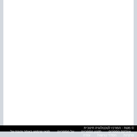
© מטח - המרכז לטכנולוגיה חינוכית
אינדקס הספרים
תקנון הספרייה
על הספרייה
תנאי שימוש באתר והגנה על
פרטיות
הסדרי נגישות
עזרה