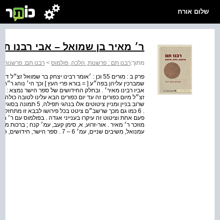
שלום אורח
ר׳ מאיר בן שמואל – אבי רבנו תם
מתוך:
רבנו תם : פרשנות, הלכה, פולמוס
>
רבנו תם: פרשנות, 
פרק ב : מורים 55 וכן : ׳אומר רבינו יצחק בר שמואל 
שמברכין עליהן בפה״ע [ = בורא פרי העץ ] וכך הי׳ נוהג ר״
אביו רבינו מאיר׳ . ובחלק החידושים של ספר הישר נמצא : ׳אשר
זצ״ל מיום כפורים זה עד יום כפורים הבא עלינו לטובה כולהון ד
שרוב בניין ומניין ציטוט
מוזכר ר׳ מאיר . אור-זרוע, א, סימן קעב, עמ׳ קנח ; ברכות מהר״
עמנואל, משיבים שניים, עמ׳ 6 – 7 . ספר הישר, חידושים, סימן ק, עמ׳ 70 . גם רשב...