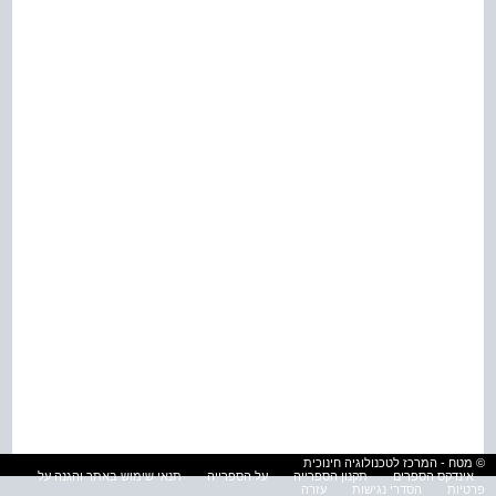
© מטח - המרכז לטכנולוגיה חינוכית
אינדקס הספרים
תקנון הספרייה
על הספרייה
תנאי שימוש באתר והגנה על
פרטיות
הסדרי נגישות
עזרה