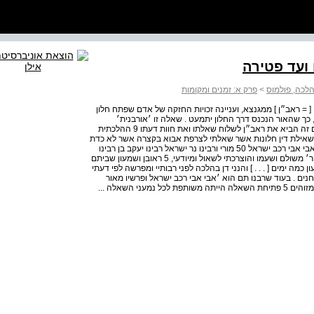
ועד פטירה
הלכה, פולמוס
>
פרק א: זמנים ומקומות
אליעזר בן נתן [ = ראב״ן ] ממגנצא, ועניינה זכויות החזקה של אדם שפתח חלון
ך שהאור הנכנס דרך החלון יתמעט . שאלה זו ׳אורבנית׳
באופייה ומאפיינת את חיי העיר המתפתחת, וככל הנראה גורם זה הביא את ראב״ן לשלוח שאלתו ואת חוות דעתו 9 ההלכתית
 שאילת דין חלונות אשר שאלתי לצרפת אבוא בקצרה אשר לא כדת
לפני רבותיי שבצרפת אני החתום למטה המה הנקובים בשם אבי אבי רכב ישראל 50 מורי ורבינו נר ישראל רבינו יעקב בן רבינו
מאיר אלופי ופרשיו מאור הגולה 5 הרב ר׳ אליהו ושעמו ורבינו ר׳ משולם ושעמו והוצרכתי לשאול ומיודעי, 5 ראובן ושמעון שביתם
 כמה ימים [ . . . ] והנני דן בהלכה לפני רבותיי ומפרשה לפי דעתי
חנים . בעוד שרבנו תם הוא ׳אבי אבי רכב ישראל ופרשיו מאור
הגולה מורי ורבינו׳ הרי שר׳ אליהו מפריש ור׳ משולם ממלאון מזוהים 5 פתיחת השאלה הייתה משותפת לכל נמעני השאלה ...