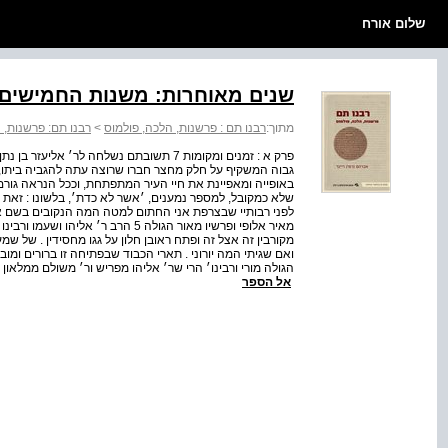
שלום אורח
שנים מאוחרות: משנות החמישים 
מתוך:
רבנו תם : פרשנות, הלכה, פולמוס
>
רבנו תם: פרשנות, 
פרק א : זמנים ומקומות 7 תשובתם נשלחה לר׳ 
גבוה המשקיף על חלק מחצר חברו שרוצה עתה להגביה ביתו, כ
שלא כמקובל, למספר נמענים, ׳אשר לא כדת׳, בלשונו : זאת
מקורבין זה אצל זה ופתח ראובן חלון על גגו מחסידין . של שמעון
ואם שגיתי המה יורוני . תארי הכבוד שבפתיחה זו ברורים ומוב
אל הספר