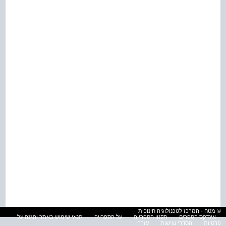
© מטח - המרכז לטכנולוגיה חינוכית
אינדקס הספרים
תקנון הספרייה
על הספרייה
תנאי שימוש באתר והגנה על
פרטיות
הסדרי נגישות
עזרה