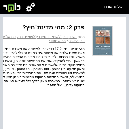
שלום אורח
פרק 2: מהי מדינת־חיץ?
מתוך:
העידן הבין־לאומי : יחסים בין־לאומיים בתקופת אל־עמארנה המורחבת 
הבין-לאומי
>
מבוא מתודי
וזאת משום שלרוב אנו משתמשים במונח זה בלי להבין נכונה א
הראשון . וכדי להבין לאשורן את ההתפתחויות אציין, שאת חוץ 
מספר מוקדי הכוח שלושת סוגי המאזנים הם מאזן רב-האוטונומ
ומאזן חד-
למערכת וטו ומערכת הגמונית . את המערכות הבין-לאומיות 
החיץ עולה, ששתי המדינות החזקות מקיימות ביניהן מאזן דו- ק
שווים בעוצמתם . במערכת מאזן בדרך כלל יתגבשו הגושים סבי
החזקות גדולו...
אל הספר