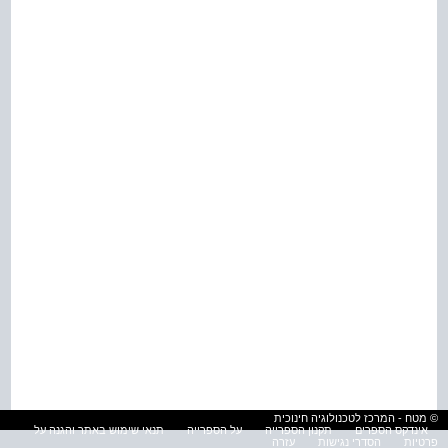
© מטח - המרכז לטכנולוגיה חינוכית
אינדקס הספרים
תקנון הספרייה
על הספרייה
תנאי שימוש באתר והגנה על
פרטיות
הסדרי נגישות
עזרה