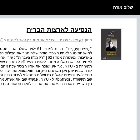
שלום אורח
הנסיעה לארצות הברית
מתוך:
רק מלה בעברית : שירי אהוד מנור בין האני לאנחנו
>
״רַ
״הַיָּמִים הַיְחֵפִים״ : מויינר למנ
באדיבות : משפחת מנור ) 62 | ״רק מִלָּה ב
לאחיו : הקדשת הגלויה ממנור לאחיו הצעיר © כל הזכויות שמו
תקשורת ב - NYU , אך אינו שוכח את אחיו הצעיר 
בין השניים, מספרת : פגשתי את אהוד בלהקת הסטודנטים ב - 1962 כשעשינו חזרות של חודשיים בבית 