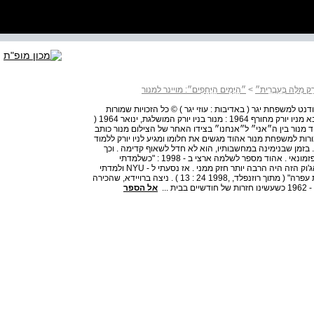
ַק מִלָּה בְּעִִבְְרִִית״
>
״הַיָּמִים הַיְּחֵפִים״: מויינר למנור
ור | 61 גלויה ששלח אהוד הסטודנט למשפחת יגר ( באדיבות : עוזי יגר ) © כל הזכויות שמורות
למשפחת מנור לאחיו הצעיר יהודה שולח מנור את הצילום הבא מניו יורק מחורף 1964 : מנור בניו יורק המושלגת, ינואר 1964 (
ְּעִבְרִית״ : שירֵי אהוד מנור בין ה״אני״ ל״אנחנו״ בצידו האחר של הצילום מנור כותב
רות למשפחת מנור אהוד מגשים את חלומו ומגיע לניו יורק ללמוד
שכה אהב . בזמן שבנימינה במחשבותיו, הוא לא חדל לשאוף קדימה . וכך
קורה שבניו יורק אכן משתנים חייו, ובה הוא מוצא את ייעודו כפזמונאי . אהוד מספר לשלמה ארצי ב - 1998 : "כשלמדתי
פסיכולוגיה וספרות אנגלית בירושלים התחלתי לעבוד ברדיו והג'וק הזה היה הרבה יותר חזק ממני . אז נסעתי ל - NYU ולמדתי
שם תקשורת . וכשהגעתי ל - NYU , פגשתי שם את אשתי, את עפרה" ( מתוך רוזנפלד, ,1998 24 : 13 ) . ניצה ברויידא, שהכירה
...
אל הספר