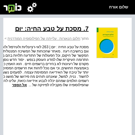
שלום אורח
7. מסכת על טבע החיה: יוּם
מתוך:
חלום הנאורות : עלייתה של הפילוסופיה המודרנית
>
חלו
מסכת על טבע החיה : יוּם | 263 לאי-רצי
וגם בחשיבה רעה . מאחר שהכוחות של המשיכה המנטלית הם 
המקשר של היקום, וכל הפעולות של התודעה תלויות בהם בהכר
התרומה העיקרית שלו למדע העוסק בנפש . יסוד חדש נוסף ב
מקורם של רעיונות לא בהירים ברשמים חיים . הוא האמין כי כ
באמצעות החושים, וכי אם נוכל לזהות את הרשמים המסוימי
יותר על טיבה של האידיאה המסוימת עצמה . לפעמים נשוב בי
לחשוד . נניח, למשל, שאנחנו תוהים מה פירושו של מושג כל
רשמים הולמים שמהם יכלה לנבוע אידיאה כזאת, עלינו להסי
שהפילוסופיה שלו מקבילה לפיזיקה של ...
אל הספר