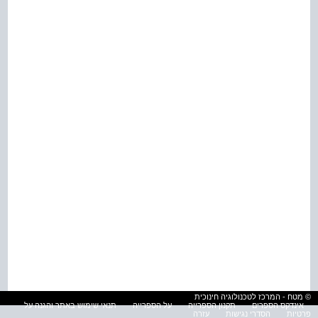
© מטח - המרכז לטכנולוגיה חינוכית
אינדקס הספרים
תקנון הספרייה
על הספרייה
תנאי שימוש באתר והגנה על
פרטיות
הסדרי נגישות
עזרה