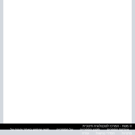
© מטח - המרכז לטכנולוגיה חינוכית
אינדקס הספרים
תקנון הספרייה
על הספרייה
תנאי שימוש באתר והגנה על
פרטיות
הסדרי נגישות
עזרה