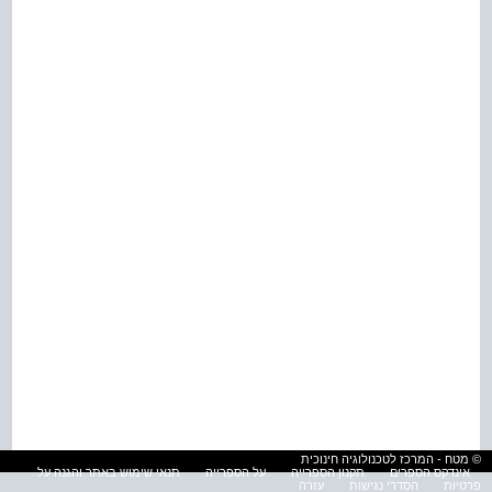
© מטח - המרכז לטכנולוגיה חינוכית
אינדקס הספרים
תקנון הספרייה
על הספרייה
תנאי שימוש באתר והגנה על
פרטיות
הסדרי נגישות
עזרה