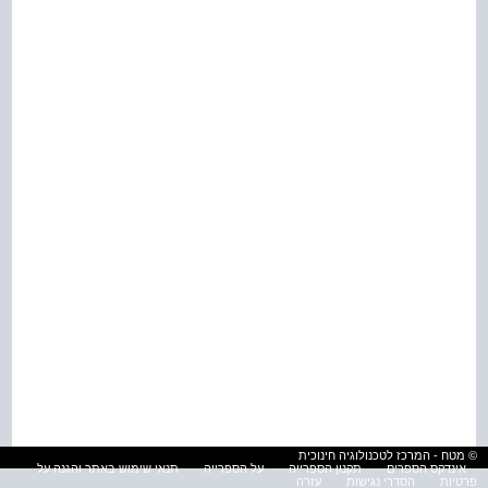
© מטח - המרכז לטכנולוגיה חינוכית
אינדקס הספרים
תקנון הספרייה
על הספרייה
תנאי שימוש באתר והגנה על
פרטיות
הסדרי נגישות
עזרה