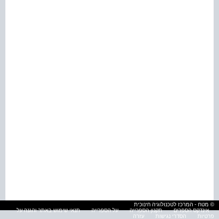
© מטח - המרכז לטכנולוגיה חינוכית
אינדקס הספרים
תקנון הספרייה
על הספרייה
תנאי שימוש באתר והגנה על
פרטיות
הסדרי נגישות
עזרה