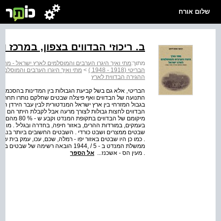
שלום אורח
ב. ריכוזי הבדווים בצפון, במרכז ו
מתוך:
מתי ואיך היגרו הערבים והמוסלמים לארץ ישראל - מתי 
הבריטי (1918 ‑ 1948 )
>
מתי ואיך היגרו הערבים והמוסלמים לאר
ההגירה הבדווית לארץ
הבריטי, אלא גם בשל קביעת הגבולות בין המדינות בהסכמי 
התנועה של הבדווים ואף פיצלה שבטים שחלקם נותרו תחת שלט
הבדווים לחצות גבולות לצורך מרעה אבל לקבלת היתר הם נדר
בעמקים, במורדות ההרים, באזור חיפה, בחדרה ובגליל . מוצא
שבטים ממצרים ושבט כורדי . השבטים החשובים ביותר בנגב הי
. כמו כן היו שבטים באזור יפו ‑ רמלה, שכם, עכו, עמק בית שאן
ממשלת המנדט ב ‑ 5 / ,1944 הובאה רשי
. מעין הס ‑ אשכנז...
אל הספר