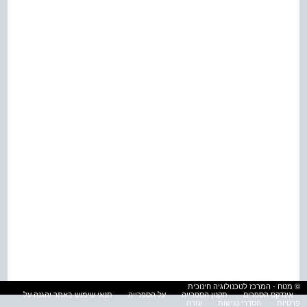
© מטח - המרכז לטכנולוגיה חינוכית
אינדקס הספרים
תקנון הספרייה
על הספרייה
תנאי שימוש באתר והגנה על
פרטיות
הסדרי נגישות
עזרה