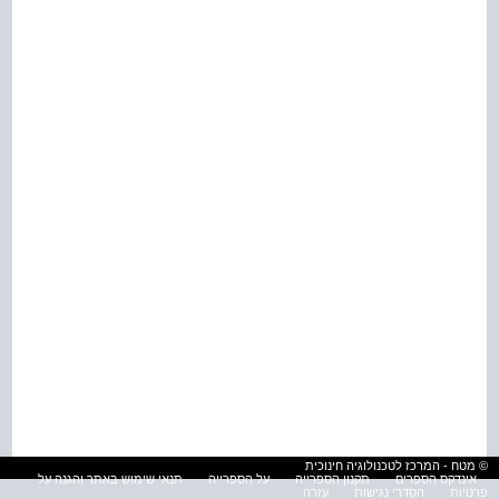
© מטח - המרכז לטכנולוגיה חינוכית
אינדקס הספרים
תקנון הספרייה
על הספרייה
תנאי שימוש באתר והגנה על
פרטיות
הסדרי נגישות
עזרה