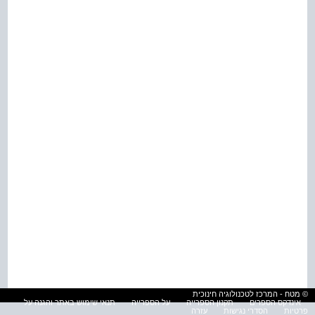
© מטח - המרכז לטכנולוגיה חינוכית
אינדקס הספרים
תקנון הספרייה
על הספרייה
תנאי שימוש באתר והגנה על
פרטיות
הסדרי נגישות
עזרה