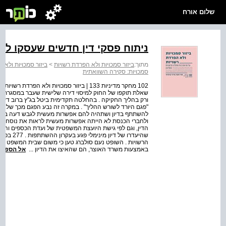
שלום אורח
ניתוח פסקי דין חדשים שעסקו לע
מתוך:
ביזור סמכויות ולא הפרדת רשויות
>
ביזור סמכויות ולא 
סמכויות: סקירה השוואתית
102 מחקר מדיניות 133 | ביזור סמכויות ולא ה
שאלת תוקפו של החוק למיסוי דירה שלישית שעבר במסגרת ח
ורק בהליך החקיקה . בהחלטה תקדימית ביטל בג"ץ ברוב דעות 
"פגם היורד לשורש ההליך" . במקרה זה נבע הפגם מכך שלא 
ולחברי הכנסת לא הייתה אפשרות מעשית לראות את נוסח ההצ
הדין, וגם לפי גישת היועצת המשפטית של ועדת הכספים והי
שהיעדרו 
הרשויות . השופט נעם סולברג טען כי משום שבית המשפט מ
באמצעות משרד האוצר, הם שהאיצו את הדיון ...
אל הספר