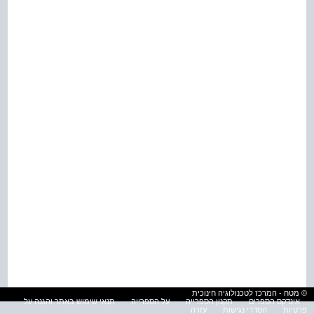
© מטח - המרכז לטכנולוגיה חינוכית
אינדקס הספרים
תקנון הספרייה
על הספרייה
תנאי שימוש באתר והגנה על
פרטיות
הסדרי נגישות
עזרה