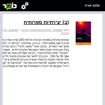
שלום אורח
(ב) יצירתיות ספרותית
מתוך:
מפגשים : פרקים באסתטיקה יהודית
>
מפגשים : פרקים
הדתית
גופניות ומיניות בספרות 
בעלי גוון ארוטי מעודן מפרי עטם של כותבים דתיים . משורר
״נסיעה״ פתח במילים אלה : רַק עוֹד סֵפֶל תֵּה אֶחָד אַל תֵּלְכִי הִנֵּה, אֶחְ
גילוי אדמת האבות נדהמת / פוערת איברים לבועלים זרים״ . 
הישראלית הפוסט- 58 מודרנית בקריאה ״ארוטי
דייויד יעקבסון על היצירה האסתטית של יוצרים שצמחו בהתיי