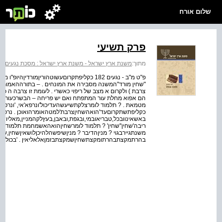
שלום אורח
פרק תשיעי
מתוך:
משנת ארץ ישראל - משנת ארץ ישראל : מסכת נגעים (טה
פ"ט מ"ב - נגעים 182 כקליפתקרוםעשוטהוריןמורדין
צרבת ) ולקרום א מצב של ריפוי כאשרי . לעומת זו צרבה ה 
הם אפוא מחלת עור המתפתח ואם יש פריחה – הבשרכעורדונין
מטמאת . ? תלמוד לומרצלקתשיעשהעדיכול'ונרפא'אי, 'ונרפא'ל
כקליפתשתקרוםעד'הואהשחיןצרבת'למטהאומרהואוכן . נרפאול
באשאינוובכל,טבריאובמי,ובגפת,ובאבן,בעץלקהמניין,מאליושע
ריבה'שחין''שחין' ? תלמוד לומרשחיןהואהאשמחמת תלמוד לומ
משנתגיירבגוי ? מניןהדיבר ? מניןשיפשהלהיכןלושאיןשחין,שיפ
בהרתמקצתבהרתומקצתשחיןשמקצתבזמןאלאליאין . 'בכולואפילוב