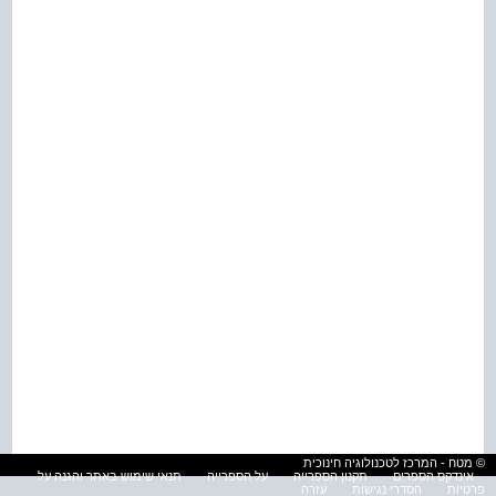
© מטח - המרכז לטכנולוגיה חינוכית
אינדקס הספרים
תקנון הספרייה
על הספרייה
תנאי שימוש באתר והגנה על
פרטיות
הסדרי נגישות
עזרה