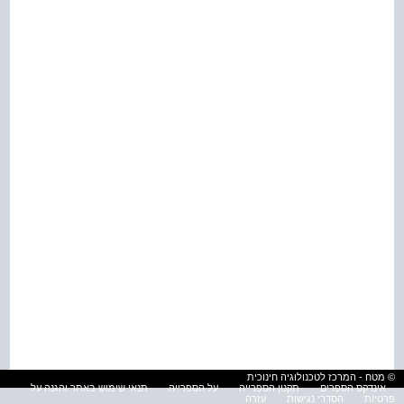
© מטח - המרכז לטכנולוגיה חינוכית
אינדקס הספרים
תקנון הספרייה
על הספרייה
תנאי שימוש באתר והגנה על
פרטיות
הסדרי נגישות
עזרה