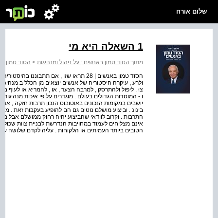
שלום אורח
1 השאלה היא מי
מתוך:
הסוד טמון באנשים : על ניהול ומנהיגות
>
הסוד טמון בא
הסוד טמון באנשים | 28 תראו שזו , אם תתבו
ולרע , עיקרה היסטוריה של אנשים יוצאים מן הכלל ב מנהיגות היא
צוּ . ליפול ולהתרסק , למרבה הצער , או , להמריא או לעוף בק
ו - המוסדות הגדולים בעולם . מוגדרים על פי איכות מנהיגותם
יושבים במקומות הנכונים באוטובוס הנכון תרבות חזקה , אנרג
בינונ . וביצוע מושלם נוטים גם הם להופיע בעקבות זאת . 
התרבות . וקרוב לוודאי שהביצוע יהיה רחוק ממושלם אבל מנהי
אינם מצליחים לעמוד במחויבות הנדרשת לבניית צוות שכולל 
הטובים ביותר העמיתים או הלקוחות . עליה לקדם שלושה עובדים