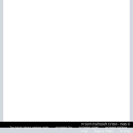
© מטח - המרכז לטכנולוגיה חינוכית
אינדקס הספרים
תקנון הספרייה
על הספרייה
תנאי שימוש באתר והגנה על
פרטיות
הסדרי נגישות
עזרה