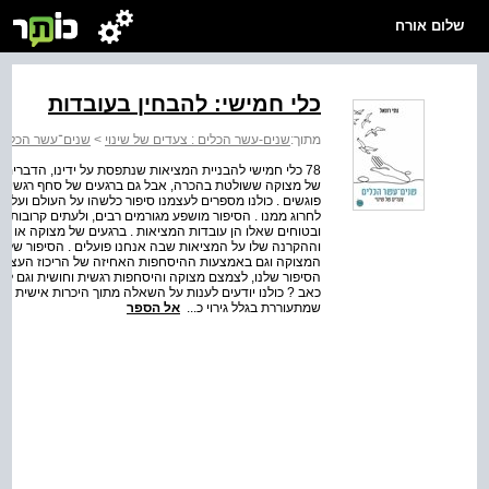
שלום אורח
כלי חמישי: להבחין בעובדות
מתוך:
שנים-עשר הכלים : צעדים של שינוי
>
שנים־עשר הכלים
78 כלי חמישי להבניית המציאות שנתפסת על ידינו, הדברים
של מצוקה ששולטת בהכרה, אבל גם ברגעים של סחף רגשי וח
פוגשים . כולנו מספרים לעצמנו סיפור כלשהו על העולם ועל ע
לחרוג ממנו . הסיפור מושפע מגורמים רבים, ולעתים קרובות אנ
ובטוחים שאלו הן עובדות המציאות . ברגעים של מצוקה או סחף
וההקרנה שלו על המציאות שבה אנחנו פועלים . הסיפור שלנו
המצוקה וגם באמצעות ההיסחפות האחיזה של הריכוז העצמי בנ
הסיפור שלנו, לצמצם מצוקה והיסחפות רגשית וחושית וגם לחרו
כאב ? כולנו יודעים לענות על השאלה מתוך היכרות אישית ק
שמתעוררת בגלל גירוי כ...
אל הספר