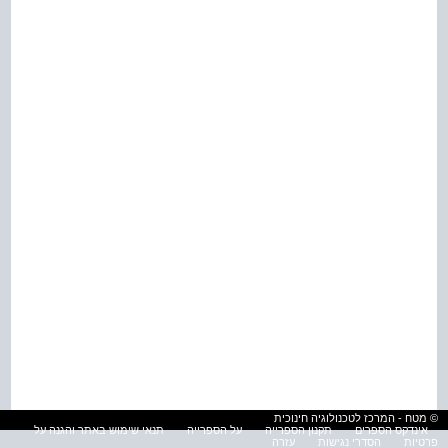
© מטח - המרכז לטכנולוגיה חינוכית
אינדקס הספרים
תקנון הספרייה
על הספרייה
תנאי שימוש באתר והגנה על
פרטיות
הסדרי נגישות
עזרה