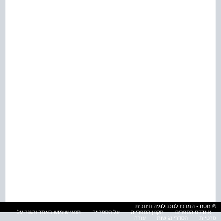
© מטח - המרכז לטכנולוגיה חינוכית
אינדקס הספרים
תקנון הספרייה
על הספרייה
תנאי שימוש באתר והגנה על
פרטיות
הסדרי נגישות
עזרה