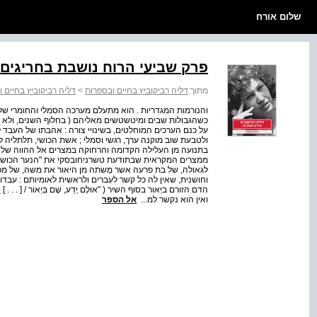
שלום אורח
פרק שביעי הרוח נושבת בחריגים: 
מתוך:
דליה רביקוביץ בחיים ובספרות
>
דליה רביקוביץ בחיים 
והנורמות המגדריות . הוא מתעלם מערכה הסמלי והחומרי של 
כשהגבולות שבים ומיטשטשים מאליהם ( בחלוף השנים, ולא בע
על כנם הערכים המוחלטים, בשינויי צורה : אהבתו של העבד
ולטבעת שוב מוקנה ערך, רגשי וסמלי ; אשת הכושי, תלתליה ל
לגאולה, של בת פרעה אשר מָשתה מן היאור את משה, של מכו
וחושנית, שאין לה כל קשר לעִברים ולראשית לאומיותם : עבדו
הדם הזורם ביְּאור בסוף השיר ( "אוּלָם יָדַע, שָׁם בַּיְאוֹר / [ . .
ואין הוא נקשר למ...
אל הספר