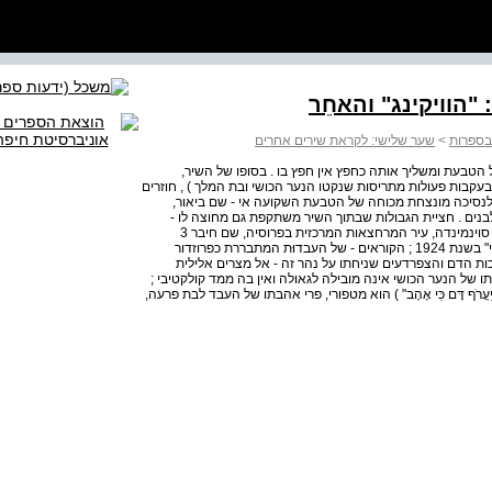
"הוויקינג" והאחֵר
ובספרות
>
שער שלישי: לקראת שירים אחרים
הטבעת ומשליך אותה כחפץ אין חפץ בו . בסופו של השיר,
קבות פעולות מתריסות שנקטו הנער הכושי ובת המלך ) , חוזרים
 לנסיכה מונצחת מכוחה של הטבעת השקועה אי ‑ שם ביאור,
בנים . חציית הגבולות שבתוך השיר משתקפת גם מחוצה לו -
בתנועה מן העלילה הקדומה והרחוקה במצרים אל ההווה של סוינמינדה, עיר המרחצאות המרכזית בפרוסיה, שם חיבר 3
ממצרים המקראית שבתודעת טשרניחובסקי את "הנער הכושי" בשנת 1924 ; הקוראים - של העבדוּת המתבררת כפרוזדור
ת הדם והצפרדעים שניחתו על נהר זה - אל מצרים אלילית
תו של הנער הכושי אינה מובילה לגאולה ואין בה ממד קולקטיבי ;
 . ] יַעֲרֹף דָּם כִּי אָהָב" ) הוא מטפורי, פרי אהבתו של העבד לבת פרעה,