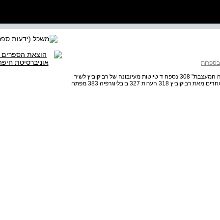
ובספרות
נספח ג מבחר שירים מעיזבונה של דליה רביקוביץ מן "התקופה המעצבת" 308 נספח ד טיוטות מעיזבונה של רביקוביץ לשיר
"לזכרו של אַנְטוּאָן דֶה סֶנְט ‑ אֶקְזוּפֶּרִי" 314 נספח ה פזמונים אחדים מאת רביקוביץ 318 הערות 327 ביבליוגרפיה 383 מפתח