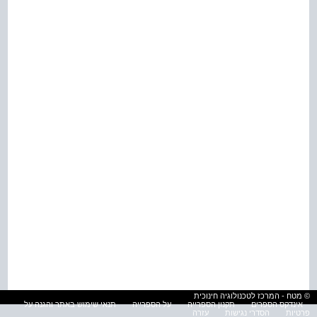
© מטח - המרכז לטכנולוגיה חינוכית
אינדקס הספרים
תקנון הספרייה
על הספרייה
תנאי שימוש באתר והגנה על
פרטיות
הסדרי נגישות
עזרה