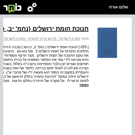
שלום אורח
חנוכת חומת ירושלים (נחמ' יב, כז
מתוך:
מקרא לישראל : פירוש מדעי למקרא - מקרא לישראל : 
תהלוכת התודות על חומת ירושלים 3
את טקס החנוכה של חומת ירושלים . מצד הרצף הספרותי היא מ
והיא מביאה לידי גמר את הסיפור המפורט על בניית החומה ( נ
חמישים ושניים יום בלבד והסתיימה ביום כ"ה באלול, בשנה הר
נערכה זמן לא רב לאחר סיום בנייתה, כלומר אף זאת בשנה ה
והעמדתו במקום זה בספר הוא מעשה ידיו של מחבר עו"נ, שבח
ירושלים היתה במוקד 'זיכרונות נחמיה' בחלק הראשון של כהו
לסיום הראוי לו . על מקורה של היחידה נחלקו הדעות . מצד אחד
הספר