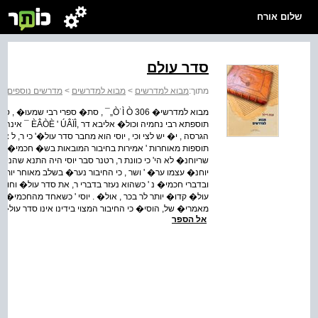
שלום אורח
סדר עולם
מתוך:
מבוא למדרשים
>
מבוא למדרשים
>
מדרשים נוספים
מבוא למדרשי� 306 Ò˙Ì Ò„¯ , סת� ספרי 
תוספתא רבי נחמ
הגרסה , י� יש לצי וכי , יוסי הוא מחבר סדר עול�' כי ר, ל צו
תוספות מאוחרות ' אמירות בחיבור המובאות בש� חכמי� המא
שריוחנ� לא הי' כי כוונת ר, רטנר סבר יוסי היה התנא שהניח
יוחנ� עצמו ער� ' ושר , כי החיבור נער� בשלב מאוחר יותר, רט
ובדברי חכמי� נ ' כשהוא נעזר בדברי ר, את סדר עול� וחומר
עול� קדו� יותר לר בכר , אול� . יוסי ' כשאחד מהחכמי� הב
מאמרי� של, הוסי� כי החיבור המצוי בידינו אינו סדר עול� 
אל הספר