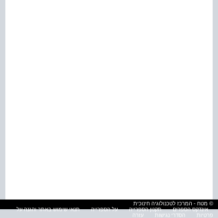
© מטח - המרכז לטכנולוגיה חינוכית
אינדקס הספרים
תקנון הספרייה
על הספרייה
תנאי שימוש באתר והגנה על
פרטיות
הסדרי נגישות
עזרה