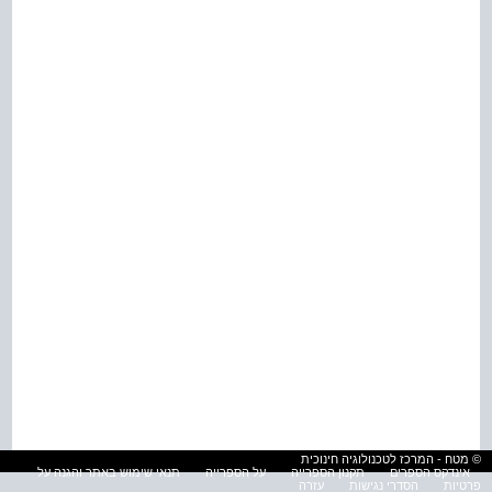
© מטח - המרכז לטכנולוגיה חינוכית
אינדקס הספרים
תקנון הספרייה
על הספרייה
תנאי שימוש באתר והגנה על
פרטיות
הסדרי נגישות
עזרה