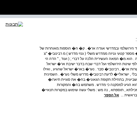
ות בתלמוד הירושלמי ובמדרשי אגדה אר� . ק� ה� הוספות מאוחרות של
ספר קטעי גניזה ממדרש משלי ( גנזי מדרש ) מ רבינובי� "צ
. הוא מ� המאה העשירית הלכה על דברי ; ( ועוד , '' הדה הי
, ' לכ� נאמר', 'בוא וראה ' : לדוגמה ) אר� ישראליי� 4 , לפי שיטת הירושלמי ועל דברי שבח בדבר ישיבת אר� ישראל
רות אר� , רבינובי� סבר . נער� באר� ישראל שהגיע , ואילו
י , ישראליי� לדעת רבינובי� מדרש משלי נער� . השמינית
ביעית, בתחילת תקופת הגאוני� בח� את סוגיית תיארו�
 הוא הגיע למסקנה כי מדרש . משתמש בה� והמקורות
ילתא , תוספתא , נה מש : משלי עשה שימוש במקורות תנאיי�
בראשית ...
אל הספר