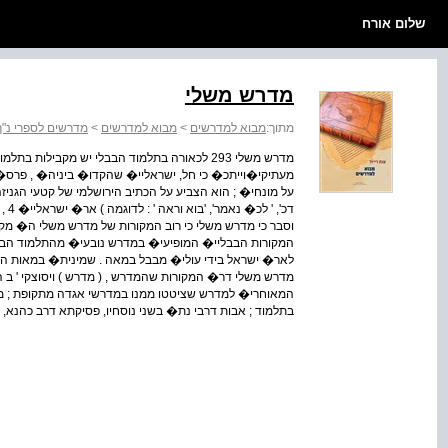
שלום אורח
מדרש משלי
מתוך:
מבוא למדרשים
>
מבוא למדרשים
>
מדרשים לספרי נ"ך
מדרש משלי 293 לכאורה בתלמוד הבבלי יש מקביל
מעתיקי�וייתכ� כי חל, ישראליי� שהקדו� ביניה� , פרס� מ
על מונחי� ; הוא הצביע על הכתיב הירושלמי של קטעי הגניזה 
דכ'
וסבר כי מדרש משלי כי רוב המקורות של מדרש משלי ה� מקו
המקורות הבבליי� המופיעי� במדרש נובעי� מהתלמוד הבבל
לאר� ישראל בידי עולי� מבבל במאה . שמינית� במאות הש
מדרש משלי דר� המקורות שהמדרש , ( מדרש ) ויסוצקי ' ב
המאוחרי� למדרש שציטטו ממנו במדרשי אגדה מתקופת ; מכ
בתלמוד ; אבות דרבי נת� בשני נוסחיו, פסיקתא דרב כהנא, 