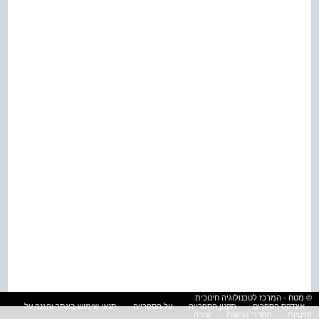
© מטח - המרכז לטכנולוגיה חינוכית
אינדקס הספרים
תקנון הספרייה
על הספרייה
תנאי שימוש באתר והגנה על
פרטיות
הסדרי נגישות
עזרה