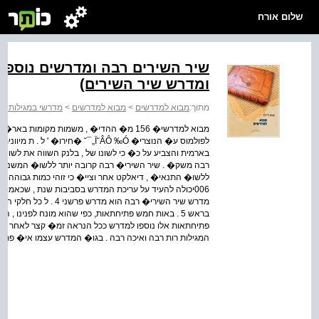
שלום אורח
שיר השירים רבה ומדרשים נוספים
ומדרש שיר השירים)
מתוך:
מבוא למדרשים
>
מבוא למדרשים
>
מדרשי במגילות - 
מבוא למדרשי� 156 מ� ההדי� , משמות מקומ
לפולמוס ע� הנוצרי� Ï˘ÂÔ ‰Ó„¯˘ �חי
בארמית והצביע על כ� כי לשונו של , בלנק השווה את לש
רבה משק� . שיר השירי� רבה קרובה יותר ללשו� המשנה �
ללשו� התנאי� , דיאלקט אחר וציי� כי זוהי כמות גבוהה ,
מדרש שיר השירי� רבה הו
בראש 5 . באות חמש פתיחתאות, כפי שהוא מונח לפנינו , ה
פתיחתאות אלו נוספו למדרש ככל הנראה זמ� קצר לאחר ער
המגילות רות רבה ואיכה רבה . בגו� המדרש עצמו אי� פתיח