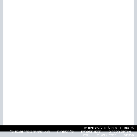
© מטח - המרכז לטכנולוגיה חינוכית
אינדקס הספרים
תקנון הספרייה
על הספרייה
תנאי שימוש באתר והגנה על
פרטיות
הסדרי נגישות
עזרה