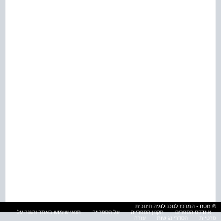
© מטח - המרכז לטכנולוגיה חינוכית
אינדקס הספרים
תקנון הספרייה
על הספרייה
תנאי שימוש באתר והגנה על
פרטיות
הסדרי נגישות
עזרה