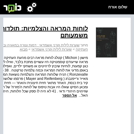
שלום אורח
לוחות המראה והצלמיות: תולדות
משמעותם
מתוך:
שערות לילית וקרני אשמדאי : דמות וצורה במאגיה ובא
העתיקה
>
שערות לילית וקרני אשמדאי
>
מבוא
מראה שייעודם קוסמטיקה היו עשויים מתכת בלבד, ואילו ללוח
באופן 
קיר בית כנסת, האחד מתאר חזית חיצונית והאחר — חזית פנימ
שזיהוים היהודי ודאי . 41 לא היה לו ספק שכל
האל...
אל הספר