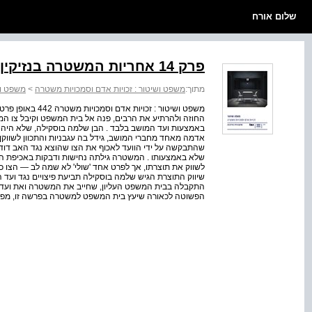
שלום אורח
פרק 14 אחריות המשטרה בנזיקין
מתוך:
משפט ושיטור : זכויות אדם וסמכויות משטרה
>
משפט וש
משפט ושיטור : זכו
החוזה ולהרתיע את הרבים, פנה אל בית המשפט וקיבל צו המח
אדמה מאחד מחברי המושב, גידל בה עגבניות והתכוון לשווקן
שהתבקשה על ידי הוועד לאכוף את הצו שהוצא נגד האב דוד 
שלא באמצעותו . המשטרה גילתה נחישות ודבקות באכיפת הצ
לשווק את תוצרתו, אך לפרט אחד 'שולי' לא שמה לב — הצו כל
שיווק התוצרת הגיש שלמה בוסקילה תביעת פיצויים נגד וע
התקבלה בבית המשפט העליון, שחייב את המשטרה ואת ועד 
הפשוטה לכאורה שיעץ בית המשפט למשטרה בפרשה זו, מפי