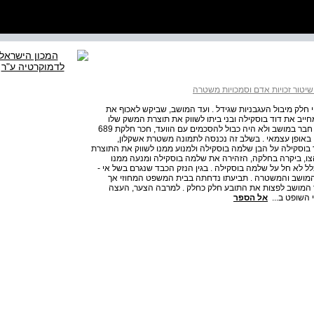
יטור זכויות אדם וסמכויות משטרה
יות אדם וסמכויות משטרה 442 באופן פרטי חלק מיבול העגבניות שגידל . ועד המושב, שביקש לאכוף את
ייב את דוד בוסקילה ובני ביתו לשווק את תוצרת המשק שלו
באמצעות ועד המושב בלבד . הבן שלמה בוסקילה, שלא היה חבר במושב ולא היה כבול להסכמים עם הוועד, חכר חלקת 689
 באופן עצמאי . בשלב זה נכנסה לתמונה משטרת אשקלון,
בוסקילה על הבן שלמה בוסקילה ולמנוע ממנו לשווק את התוצרת
ו, ביקרה בחלקה, הזהירה את שלמה בוסקילה ומנעה ממנו
ל לא חל על שלמה בוסקילה . בגין הנזק הכבד שנגרם בשל אי -
ד המושב והמשטרה . תביעתו נדחתה בבית המשפט המחוזי אך
המושב לפצות את התובע חלק כחלק . למרבה הצער, העצה
 השופט ב...
אל הספר