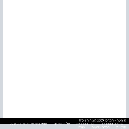
© מטח - המרכז לטכנולוגיה חינוכית
אינדקס הספרים
תקנון הספרייה
על הספרייה
תנאי שימוש באתר והגנה על
פרטיות
הסדרי נגישות
עזרה