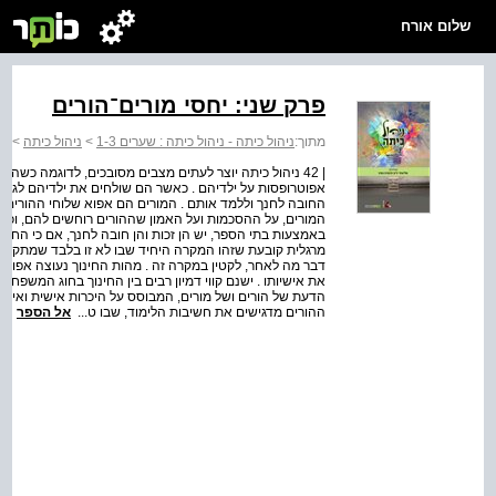
שלום אורח
פרק שני: יחסי מורים־הורים
מתוך:
ניהול כיתה - ניהול כיתה : שערים 1-3
>
ניהול כיתה
>
שע
| 42 ניהול כיתה יוצר לעתים מצבים מסובכים, לדוגמה כשה
אפוטרופסות על ילדיהם . כאשר הם שולחים את ילדיהם לגן 
החובה לחנך וללמד אותם . המורים הם אפוא שלוחי ההורים ו
המורים, על ההסכמות ועל האמון שההורים רוחשים להם, וכן 
באמצעות בתי הספר, יש הן זכות והן חובה לחנך, אם כי הח
מרגלית קובעת שזהו המקרה היחיד שבו לא זו בלבד שמתקיימ
דבר מה לאחר, לקטין במקרה זה . מהות החינוך נעוצה אפוא
את אישיותו . ישנם קווי דמיון רבים בין החינוך בחוג המשפחה
הדעת של הורים ושל מורים, המבוסס על היכרות אישית ואינט
ההורים מדגישים את חשיבות הלימוד, שבו ט...
אל הספר