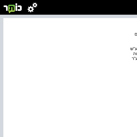
ע"ש
ה
"ר