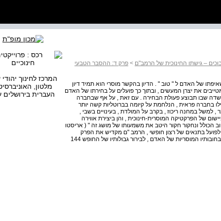
וכים – גישתו החינוכית של הרמב"ם
>
פרק ד: ההסבר הטבעי
המרכז לחינוך יהודי 
תו של האדם ל " טוב " . הדיון בהקשר מוסרי הוא תמיד דיון
מלטון, האוניברסיט
טייבים את יצרן המעשים , ובתוך כך פועלים על בחירתו של האדם
העברית בירושלים ע
שדה שבו תבוצע פעולת הבחירה . עם זאת , על אף שבחברה
אילו בחברה פראית , הנלחמת על קיומה בברוטליות קשה יותר
 למשל במחנה ריכוז , בקרב על המולדת , בעינויים בשבי ,
יישום של הפרקטיקה המוסרית-חינוכית , והן ביצירת אווירה
בטוב הכולל ונחקור חקור היטב את משמעותו של מושג זה " ( אריסטו
2 כיוון שהמוסר חייב לצאת לפועל בתנאים של רצון חופשי , הרמב "ם מקדיש את הפרק
האחרון של שמונה פרקים , ההקדמה למסכת אבות העוסקת בחובותיו המוסריות של האדם , לבירור גבולותיו של החופש 144