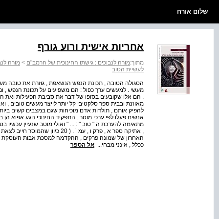
שלום אורח
אחריות אישית ורוע גורף
מתוך:
מורה לנבוכים : גישתו החינוכית של הרמב"ם
>
מורה לנב
לעשיית הטוב
הסגולה הטובה , תכונת הנפש הנשאפת , גוזרת את טובה משאיפ
מעשי . למעשים ערך כפול : הם משפיעים על תכונת הנפש , ומ
. הם אלו שקובעים בסופו של דבר את סביבת הפעילות ואת ה
מאוזנת ובבית ספר סלקטיבי קל יותר לייצר מעשים טובים , ו
להפיק אותם , תולדות אדם מוכיחות שגם במצבים קשים ביותר ,
אנשים פעלו לפי ערכי מוסר . התפקיד החינוכי נוגע אפוא הן ב
מתאימה להערכת ה " טוב " : ... " ואולי מוטב שנעיין עכשיו 
, אתיקה ספר א , פרק ו , עמ ’ . ( 0
ככלל , אינני מבחי...
אל הספר