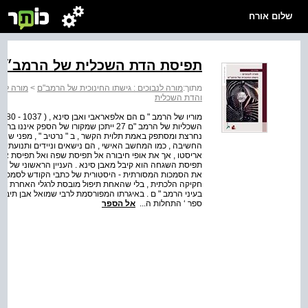
שלום אורח
תפיסת הדת השכלית של הרמב״ם 
מתוך:
מורה לנבוכים : גישתו החינוכית של הרמב"ם
>
מורה לנב
והדת השכלית
מ
השכליות של הרמב "ם 27 ייתכן שמקורו של הס
נחרצת ומסתפק באמת תלוית הקשר , ב " נרטיב " , מפני שאין 
החשיבה , כמו המחשב האישי , הם נישאים וניידים ותנועתיות
אריסטו , אך את אופי חיבורה אל תפיסת שפה ואל תפיסת אמו
תפיסת השגחה הוא קיבל מאבן סינא . העניין הראשוני של אלפא
את הסמכות המסורתית - היסטורית של כתבי הקודש לסמכות פי
חקיקה הלכתית , בלי שהאחת תיפול מובסת לרגלי האחרת . לא 
בעיני הרמב " ם . באיגרתו המפורסמת לרבי שמואל אבן תיבון
ספר ‘ התחלות ה...
אל הספר