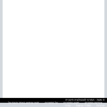
© מטח - המרכז לטכנולוגיה חינוכית
אינדקס הספרים
תקנון הספרייה
על הספרייה
תנאי שימוש באתר והגנה על
פרטיות
הסדרי נגישות
עזרה