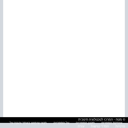
© מטח - המרכז לטכנולוגיה חינוכית
אינדקס הספרים
תקנון הספרייה
על הספרייה
תנאי שימוש באתר והגנה על
פרטיות
הסדרי נגישות
עזרה