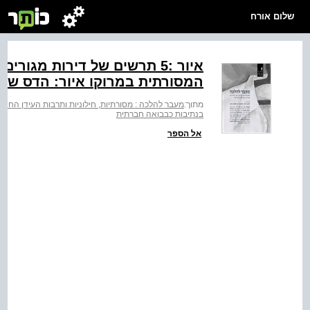
שלום אורח
איור :5 תרשים של דירות מגור
המסורתית במרוקו איור: הדס שד
מתוך:
מעבר להלכה : מסורתיות, חילוניות ותרבות העידן החד
בנתיבות כבבואה חברתית
אל הספר