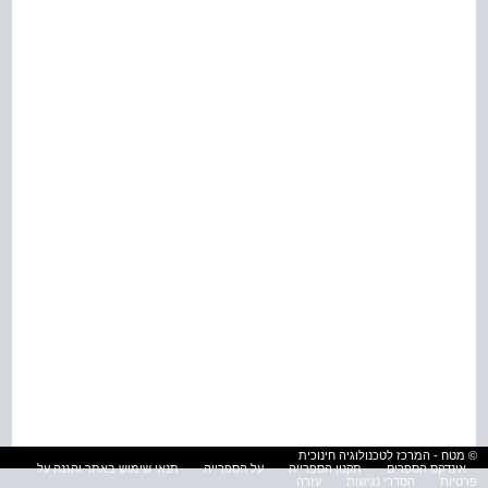
© מטח - המרכז לטכנולוגיה חינוכית
אינדקס הספרים
תקנון הספרייה
על הספרייה
תנאי שימוש באתר והגנה על
פרטיות
הסדרי נגישות
עזרה