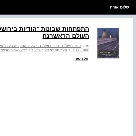
שלום אורח
התפתחות שבונות ־הודיות בירוש
העולם הראשרנח
מתוך:
ספר ירושלים - ספר ירושלים : בשלהי התקופה העות'מאנית (-1800
1917-1800
>
שער חמישי חינוך וסיעוד
>
פרק עשרים מבשרות
אל הספר