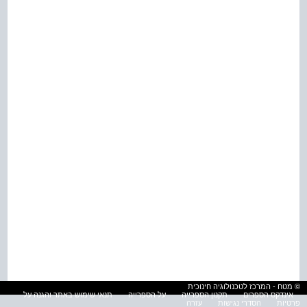
© מטח - המרכז לטכנולוגיה חינוכית
אינדקס הספרים
תקנון הספרייה
על הספרייה
תנאי שימוש באתר והגנה על
פרטיות
הסדרי נגישות
עזרה