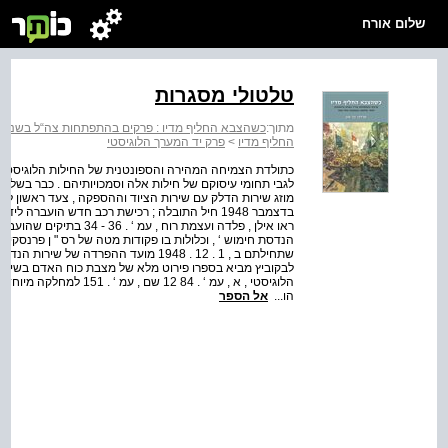
שלום אורח
טלטולי מסגרות
מתוך:
כשהצבא החליף מדיו : פרקים בהתפתחות צה“ל בשנים הראש
החליף מדיו
>
פרק יד המערך הלוגיסטי
כתולדת הצמיחה המהירה והספונטנית של החילות הלוגיסטיים 
לגבי תחומי עיסוקם של חילות אלה וסמכויותיהם . כבר בשלה
ראו אילן , פלדה ועצמת רוח 
הנדסת חימוש ‘ , וכלולות בו פקודות מטה של רס " ן פרנסקי , ‘
הלוגיסטי , א , עמ ‘ . 84
הו...
אל הספר