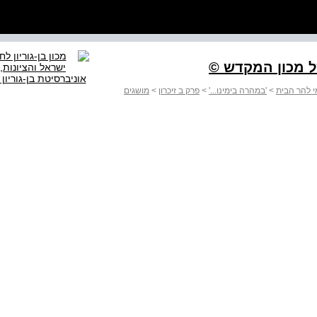
ל מכון המקדש ©
י להר הבית
>
'במהרה בימינו...'
>
פרק ב זיכרון
>
מושגים