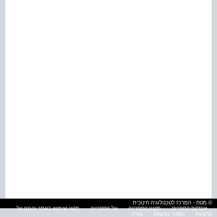
© מטח - המרכז לטכנולוגיה חינוכית
אינדקס הספרים
תקנון הספרייה
על הספרייה
תנאי שימוש באתר והגנה על
פרטיות
הסדרי נגישות
עזרה