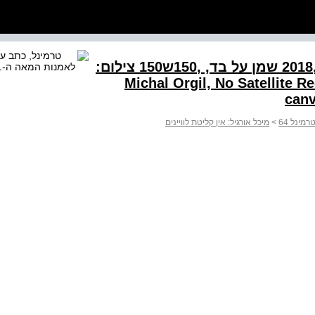
מיכל אורגיל, אין קליטת לוויינים, ,2018 שמן על בד, ,150ש150 צילום:
Michal Orgil, No Satellite Reception
canv
רמינל 64
>
מיכל אורגיל: אין קליטת לוויינים