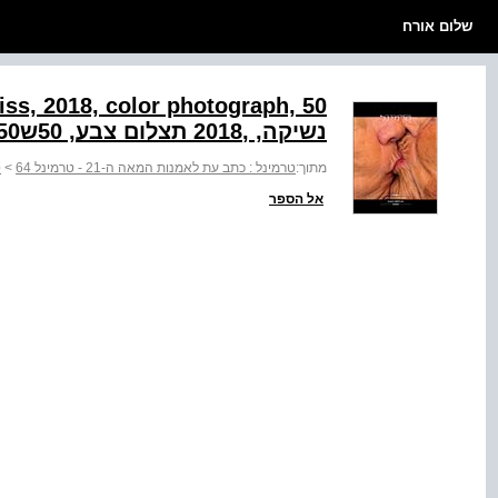
שלום אורח
נשיקה, ,2018 תצלום צבע, 50ש50
מתוך:
טרמינל : כתב עת לאמנות המאה ה-21 - טרמינל 64
>
ט
אל הספר