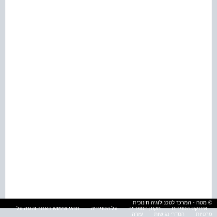
© מטח - המרכז לטכנולוגיה חינוכית
אינדקס הספרים
תקנון הספרייה
על הספרייה
תנאי שימוש באתר והגנה על
פרטיות
הסדרי נגישות
עזרה