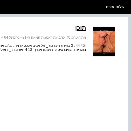
שלום אורח
תוכן
מתוך:
טרמינל : כתב עת לאמנות המאה ה-21 - טרמינל 64
>
ט
בגלריה האוניברסיטאית נעמה אברך -13 4 תערוכות _ ירושלים טריטוריות פרומות בבית האמנים אירנה גורדון