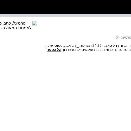
רמינל 64
-45 44 , 3 בחירת העורכת _ תל אביב אלכס קרמר : על מתיחה ומתח רחל סוקמן -29 24 תערוכות _ תל אביב נימוסי שולחן
אל הספר