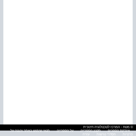
© מטח - המרכז לטכנולוגיה חינוכית
אינדקס הספרים
תקנון הספרייה
על הספרייה
תנאי שימוש באתר והגנה על
פרטיות
הסדרי נגישות
עזרה