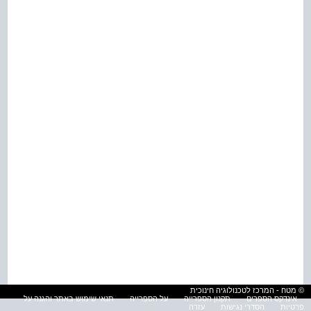
© מטח - המרכז לטכנולוגיה חינוכית
אינדקס הספרים
תקנון הספרייה
על הספרייה
תנאי שימוש באתר והגנה על
פרטיות
הסדרי נגישות
עזרה