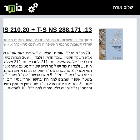
שלום אורח
T-S NS 210.20 + T-S NS 288.171 .13 ר' שלום
מתוך:
שרידי תשובות מחכמי האימפריה העות'מאנית מגניזת קה
שרידי תשובות מחכמי האימפריה העות'מאנית - כרך א
>
שריד
בשט
והרמב " ן ז " ל וכ " ש דלא היה לו למרן ז "ל . 10 להביאה...
אל