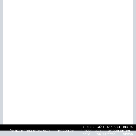
© מטח - המרכז לטכנולוגיה חינוכית
אינדקס הספרים
תקנון הספרייה
על הספרייה
תנאי שימוש באתר והגנה על
פרטיות
הסדרי נגישות
עזרה