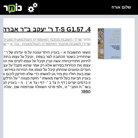
שלום אורח
T-S G1.57 .4 ר' יעקב ב"ר אברהם בירב ור' שמואל ן' וירגא
מתוך:
שרידי תשובות מחכמי האימפריה העות'מאנית מגניזת קה
שרידי תשובות מחכמי האימפריה העות'מאנית - כרך א
>
שריד
נושאי התשובות א – בעניין היתר עגונה על פי עדותו של ר ' משה ן
שהתחייב בשטר הכתובה לגור בצפת , וקיבל על עצמו בחתימת י
לחיזוק התחייבויותיו עשה קניין וקיבל על עצמו לקיים את הא
עצמו את הנזירות בפירוש אלא רק אמר שהוא מקבל על עצמו
העדים וטוענים שהחתן קיבל על עצמו את הנזירות בפירוש ( דף ב
שמו בעת חוליו נתן מיד גט לאשתו כדי שלא תזדקק ליבום וכתבו
בעניין תביעת בעל לרשת מאשתו " חזקת מצווה " על הדלקת 
זו בדמים יקרים ( דף ה צד ב ' - דף ו צד א ' ) . ה – בעניין 
בשו " ת המבי " ט , ולפי פרטי השאלה שנדפסה שם , עולה כי
הספר