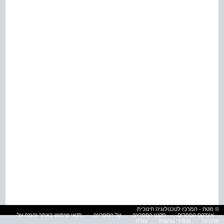
© מטח - המרכז לטכנולוגיה חינוכית
אינדקס הספרים
תקנון הספרייה
על הספרייה
תנאי שימוש באתר והגנה על
פרטיות
הסדרי נגישות
עזרה