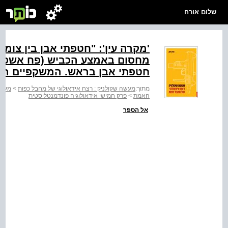
שלום אורח
'מקרה עין': "חטפתי אבן בין צומ
מחסום באמצע הכביש (פח אשפה). 
חטפתי אבן בראש. המשקפיים הת
מתוך:
מעשה שקולניק : רצח אידאולוגי של מחבל כפות
>
מעשה
האמת
>
פרק חמישי אידאולוגיה פונדמנטליסטית
אל הספר